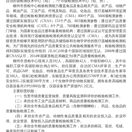
自治区级检测技术中心（站），7个市级检测技术中心（站、所）。
柳州市质检中心检验检测能力覆盖食品及食品相关产品、农产品、动物产
品、粮油产品、工业产品、纤维及制品、药品、化妆品、医疗器械和环境监测
等领域。通过检验检测机构资质认定（CMA）800个产品、5666项检测参数；
通过国家实验室认可（CNAS）153个产品、803项检测参数；通过农产品质量
安全检测机构考核（CATL）8个产品，760项检测参数；通过国家药品监管部
门审核，为国家化妆品注册和备案检验机构；通过国家认证认可监督管理委员
会批准，取得医疗器械检验检测机构资质认定证书（CMA），成为具有国家
级资质并能够开展医用防护用品关键指标和生物学评价的医疗器械检验检测机
构。为广西领先的综合性产品质量安全公共检验检测服务平台，检验检测报告
得到国际实验室合作组织（ILAC)100多个国际区域组织互认。2006年通过国
家CNAS认可，2014年国家质检总局确定为I类产品质量检验机构。
柳州市质检中心现有人员192人，高级职称42人，中级职称63人，其中在
编职工获中高级职称比例占86%。担任国家、自治区CMA评审员，生产许
可、药品GMP、化妆品、特殊食品生产审查员及各类专业技术委员会专家等
近100人。现有2处检测场所，实验室及办公用房面积25700平方米，有3处生物
安全BSL-2实验室500平方米，1个生物学评价动物实验室。拥有各类高端检测
仪器设备共计约1800台/套，仪器设备资产原值约1.2亿元。
主要职责职能：
（一）负责市级质量监督抽查、质量风险监测和评价的检验检测工作。
（二）承担全市工业产品及原材料、商品的质量检验检测工作。
（三）承担全市食品及食品相关产品（含柳州螺蛳粉）、药品、化妆品的
质量检验检测工作。
（四）承担全市农产品、动物性食品质量及相关的农业投入品、农业环
境、农业资源、畜牧投入品的质量检验检测工作。
（五）承担全市粮油的质量检验检测工作，依法承担棉花、茧丝、毛绒、
麻类等纤维公证检验工作。