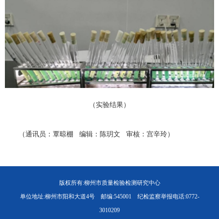
（实验结果）
（通讯员：覃晾棚 编辑：陈玥文 审核：宫辛玲）
版权所有:柳州市质量检验检测研究中心
单位地址:柳州市阳和大道4号 邮编:545001 纪检监察举报电话:0772-
3010209