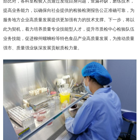
部比对，各科室检验人员通过发现自身问题，查漏补缺，磨练技术，
提高业务能力，以确保向社会提供的检验检测报告公正准确可靠，为
服务地方企业高质量发展提供更加强有力的技术支撑。下一步，将以
此为契机，着力培养质量专业技能型人才，提升市质检中心检验队伍
业务技能，促进柳州螺蛳粉等特色食品产业高质量发展，为推动质量
强市、质量强业纵深发展贡献质检力量。