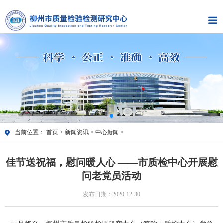
当前位置：
首页
>
新闻资讯
>
中心新闻
>
佳节送祝福，慰问暖人心 ——市质检中心开展慰
问老党员活动
发布日期：2020-12-30