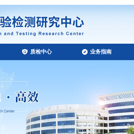
质检中心
业务指南