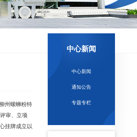
中心新闻
中心新闻
通知公告
专题专栏
柳州螺蛳粉特
评审、立项
中心挂牌成立以